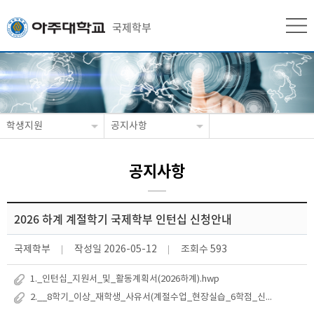
국제학부
학생지원
공지사항
공지사항
2026 하계 계절학기 국제학부 인턴십 신청안내
국제학부
작성일
2026-05-12
조회수
593
1._인턴십_지원서_및_활동계획서(2026하계).hwp
2.__8학기_이상_재학생_사유서(계절수업_현장실습_6학점_신청_학생_대상).hwp